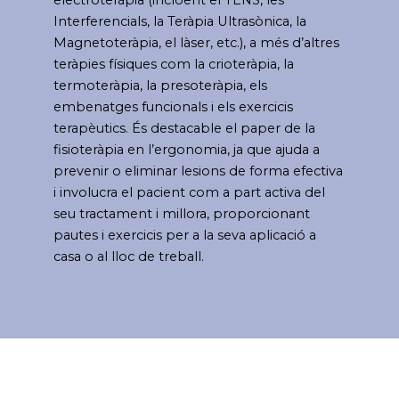
electroteràpia (incloent el TENS, les
Interferencials, la Teràpia Ultrasònica, la
Magnetoteràpia, el làser, etc.), a més d’altres
teràpies físiques com la crioteràpia, la
termoteràpia, la presoteràpia, els
embenatges funcionals i els exercicis
terapèutics. És destacable el paper de la
fisioteràpia en l’ergonomia, ja que ajuda a
prevenir o eliminar lesions de forma efectiva
i involucra el pacient com a part activa del
seu tractament i millora, proporcionant
pautes i exercicis per a la seva aplicació a
casa o al lloc de treball.