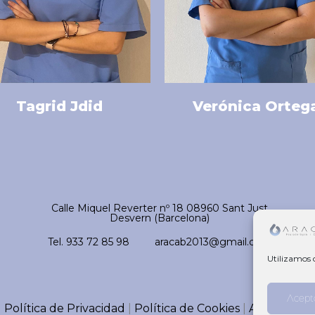
Tagrid Jdid
Verónica Orteg
Calle Miquel Reverter nº 18 08960 Sant Just
Desvern (Barcelona)
Tel. 933 72 85 98
aracab2013@gmail.com
Utilizamos 
Acept
Política de Privacidad
|
Política de Cookies
|
Aviso Legal